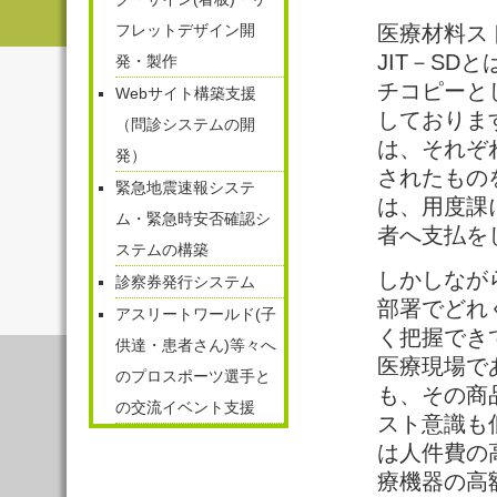
フレットデザイン開
医療材料ス
JIT－SD
発・製作
チコピーとして掲げ
Webサイト構築支援
しておりま
（問診システムの開
は、それぞ
発）
されたもの
緊急地震速報システ
は、用度課
ム・緊急時安否確認シ
者へ支払を
ステムの構築
しかしなが
診察券発行システム
部署でどれ
アスリートワールド(子
く把握でき
供達・患者さん)等々へ
医療現場で
のプロスポーツ選手と
も、その商
の交流イベント支援
スト意識も
は人件費の
療機器の高